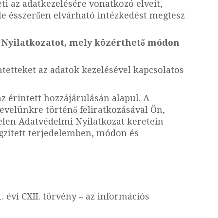
ti az adatkezelésére vonatkozó elveit,
le ésszerűen elvárható intézkedést megtesz
i Nyilatkozatot, mely közérthető módon
tetteket az adatok kezelésével kapcsolatos
z érintett hozzájárulásán alapul. A
evelünkre történő feliratkozásával Ön,
jelen Adatvédelmi Nyilatkozat keretein
gzített terjedelemben, módon és
 évi CXII. törvény – az információs