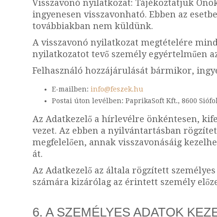
Visszavonó nyilatkozat: Tájékoztatjuk Önök
ingyenesen visszavonható. Ebben az esetben
továbbiakban nem küldünk.
A visszavonó nyilatkozat megtételére mind 
nyilatkozatot tevő személy egyértelműen a
Felhasználó hozzájárulását bármikor, ingy
E-mailben:
info@feszek.hu
Postai úton levélben: PaprikaSoft Kft., 8600 Siófo
Az Adatkezelő a hírlevélre önkéntesen, kife
vezet. Az ebben a nyilvántartásban rögzíte
megfelelően, annak visszavonásáig kezelhet
át.
Az Adatkezelő az általa rögzített személye
számára kizárólag az érintett személy előze
6. A SZEMÉLYES ADATOK KEZ