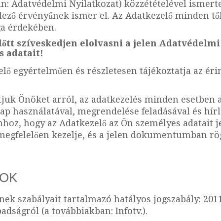
an: Adatvédelmi Nyilatkozat) közzétételével ismerte
ező érvényűnek ismer el. Az Adatkezelő minden tő
ga érdekében.
őtt szíveskedjen elolvasni a jelen Adatvédelm
 adatait!
ő egyértelműen és részletesen tájékoztatja az érin
juk Önöket arról, az adatkezelés minden esetben a
ap használatával, megrendelése feladásával és hírl
hhoz, hogy az Adatkezelő az Ön személyes adatait 
megfelelően kezelje, és a jelen dokumentumban rö
SOK
ek szabályait tartalmazó hatályos jogszabály: 2011.
dságról (a továbbiakban: Infotv.).