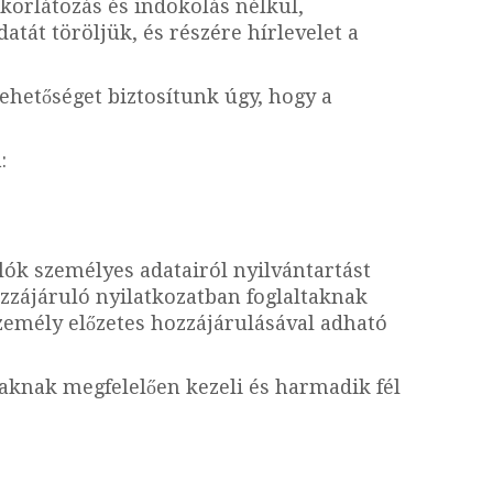
korlátozás és indokolás nélkül,
tát töröljük, és részére hírlevelet a
ehetőséget biztosítunk úgy, hogy a
:
álók személyes adatairól nyilvántartást
ozzájáruló nyilatkozatban foglaltaknak
személy előzetes hozzájárulásával adható
taknak megfelelően kezeli és harmadik fél