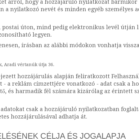
et arról, hogy a hozzájáruló nyilatkozat bármikor 
 a nyilatkozó nevét és minden egyéb személyes ada
postai úton, mind pedig elektronikus levél útján l
zonosítható legyen.
enesen, írásban az alábbi módokon vonhatja vissza
k, Aradi vértanúk útja 36.
jezett hozzájárulás alapján feliratkozott Felhaszn
tt - a reklám címzettjére vonatkozó - adat csak a h
ő, és harmadik fél számára kizárólag az érintett 
s adatokat csak a hozzájáruló nyilatkozatban foglal
tes hozzájárulásával adhatja át.
ELÉSÉNEK CÉLJA ÉS JOGALAPJA