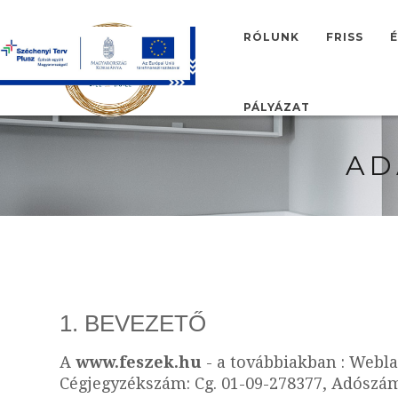
RÓLUNK
FRISS
É
HU
EN
PÁLYÁZAT
AD
1. BEVEZETŐ
A
www.feszek.hu
- a továbbiakban : Weblap
Cégjegyzékszám: Cg. 01-09-278377, Adószám