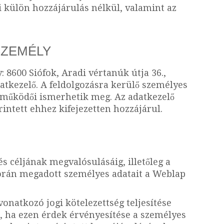
i külön hozzájárulás nélkül, valamint az
SZEMÉLY
: 8600 Siófok, Aradi vértanúk útja 36.,
atkezelő. A feldolgozásra kerülő személyes
reműködői ismerhetik meg. Az adatkezelő
intett ehhez kifejezetten hozzájárul.
 céljának megvalósulásáig, illetőleg a
 során megadott személyes adatait a Weblap
onatkozó jogi kötelezettség teljesítése
l, ha ezen érdek érvényesítése a személyes