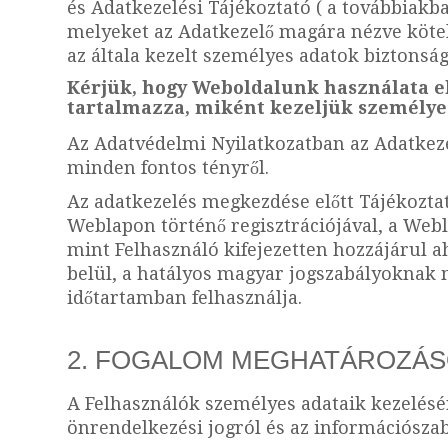
és Adatkezelési Tájékoztató ( a továbbiakb
melyeket az Adatkezelő magára nézve kötel
az általa kezelt személyes adatok biztonsá
Kérjük, hogy Weboldalunk használata el
tartalmazza, miként kezeljük személyes
Az Adatvédelmi Nyilatkozatban az Adatkezel
minden fontos tényről.
Az adatkezelés megkezdése előtt Tájékoztat
Weblapon történő regisztrációjával, a Webl
mint Felhasználó kifejezetten hozzájárul a
belül, a hatályos magyar jogszabályoknak 
időtartamban felhasználja.
2. FOGALOM MEGHATÁROZÁ
A Felhasználók személyes adataik kezelésén
önrendelkezési jogról és az információszaba