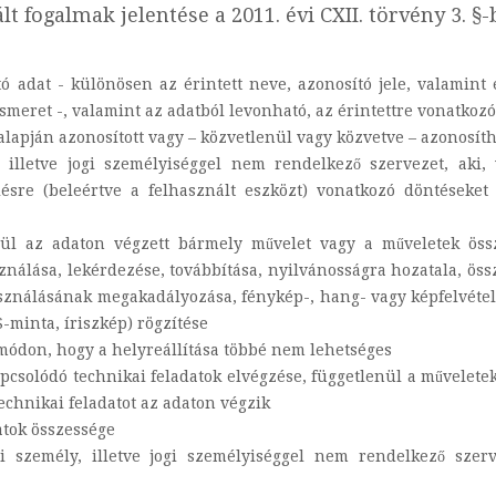
t fogalmak jelentése a 2011. évi CXII. törvény 3. §
ó adat - különösen az érintett neve, azonosító jele, valamint eg
ismeret -, valamint az adatból levonható, az érintettre vonatkoz
alapján azonosított vagy – közvetlenül vagy közvetve – azonosít
, illetve jogi személyiséggel nem rendelkező szervezet, aki
ésre (beleértve a felhasznált eszközt) vonatkozó döntéseket
nül az adaton végzett bármely művelet vagy a műveletek össze
ználása, lekérdezése, továbbítása, nyilvánosságra hozatala, öss
sználásának megakadályozása, fénykép-, hang- vagy képfelvétel
S-minta, íriszkép) rögzítése
 módon, hogy a helyreállítása többé nem lehetséges
pcsolódó technikai feladatok elvégzése, függetlenül a műveletek
technikai feladatot az adaton végzik
atok összessége
i személy, illetve jogi személyiséggel nem rendelkező szer