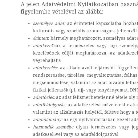
A jelen Adatvédelmi Nyilatkozatban használ
figyelembe vételével az alábbi:
személyes adat:
az érintettel kapcsolatba hozhat
kulturális vagy szociális azonosságára jellemző 
érintett
: bármely meghatározott, személyes adat 
adatkezelő:
az a természetes vagy jogi személy
kezelésének célját meghatározza, az adatkezel
végrehajtatja
adatkezelés:
az alkalmazott eljárástól függetle
rendszerezése, tárolása, megváltoztatása, felhas
megsemmisítése, valamint az adat további felha
fizikai jellemzők (pl. ujj- vagy tenyérnyomat, DN
adattörlés:
az adat felismerhetetlenné tétele oly
adatfeldolgozás:
az adatkezelési műveletekhez ka
valamint az alkalmazás helyétől, feltéve hogy a 
adatállomány:
az egy nyilvántartásban kezelt ad
harmadik személy:
olyan természetes vagy jog
adatkezelővel vagy az adatfeldolgozóval