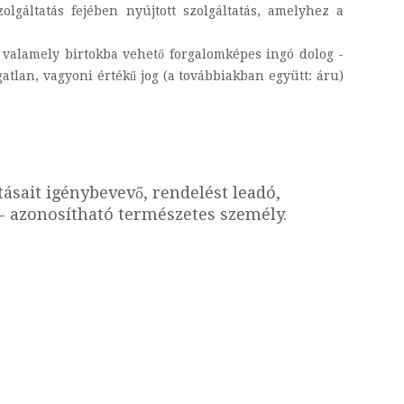
zolgáltatás fejében nyújtott szolgáltatás, amelyhez a
a valamely birtokba vehető forgalomképes ingó dolog -
gatlan, vagyoni értékű jog (a továbbiakban együtt: áru)
tásait igénybevevő, rendelést leadó,
 - azonosítható természetes személy.