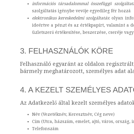
információs társadalommal összefüggő szolgálta
szolgáltatás igénybe vevője egyedileg fér hozzá
elektronikus kereskedelmi szolgáltatás
: olyan inf
ideértve a pénzt és az értékpapírt, valamint a d
üzletszerű értékesítése, beszerzése, cseréje va
3. FELHASZNÁLÓK KÖRE
Felhasználó egyaránt az oldalon regisztrált
bármely meghatározott, személyes adat ala
4. A KEZELT SZEMÉLYES ADA
Az Adatkezelő által kezelt személyes adato
Név (Vezetéknév, Keresztnév, Cég neve)
Cím (Utca, házszám, emelet, ajtó, város, ország, 
Telefonszám