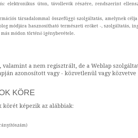
tás:
elektronikus úton, távollevők részére, rendszerint ellens
ormációs társadalommal összefüggő szolgáltatás, amelynek célj
olog módjára hasznosítható természeti erőket -, szolgáltatás, in
gy más módon történő igénybevétele.
, valamint a nem regisztrált, de a Weblap szolgálta
pján azonosított vagy - közvetlenül vagy közvetve
TOK KÖRE
k körét képezik az alábbiak:
irányítószám)