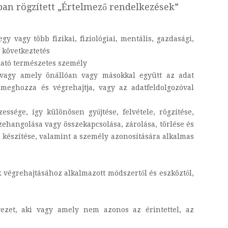
-ban rögzített „Értelmező rendelkezések”
y vagy több fizikai, fiziológiai, mentális, gazdasági,
ó következtetés
ható természetes személy
, vagy amely önállóan vagy másokkal együtt az adat
 meghozza és végrehajtja, vagy az adatfeldolgozóval
ssége, így különösen gyűjtése, felvétele, rögzítése,
zehangolása vagy összekapcsolása, zárolása, törlése és
 készítése, valamint a személy azonosítására alkalmas
 végrehajtásához alkalmazott módszertől és eszköztől,
vezet, aki vagy amely nem azonos az érintettel, az