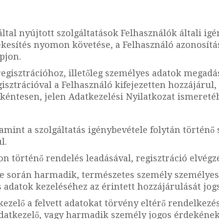
ltal nyújtott szolgáltatások Felhasználók általi igé
tékesítés nyomon követése, a Felhasználó azonosítá
pjon.
egisztrációhoz, illetőleg személyes adatok megadás
isztrációval a Felhasználó kifejezetten hozzájárul
nkéntesen, jelen Adatkezelési Nyilatkozat ismereté
amint a szolgáltatás igénybevétele folytán történő
l.
n történő rendelés leadásával, regisztráció elvégz
le során harmadik, természetes személy személyes a
s adatok kezeléséhez az érintett hozzájárulását jog
ezelő a felvett adatokat törvény eltérő rendelkezé
z Adatkezelő, vagy harmadik személy jogos érdekének