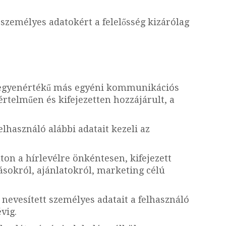
 személyes adatokért a felelősség kizárólag
l egyenértékű más egyéni kommunikációs
értelműen és kifejezetten hozzájárult, a
elhasználó alábbi adatait kezeli az
ton a hírlevélre önkéntesen, kifejezett
tásokról, ajánlatokról, marketing célú
 nevesített személyes adatait a felhasználó
vig.