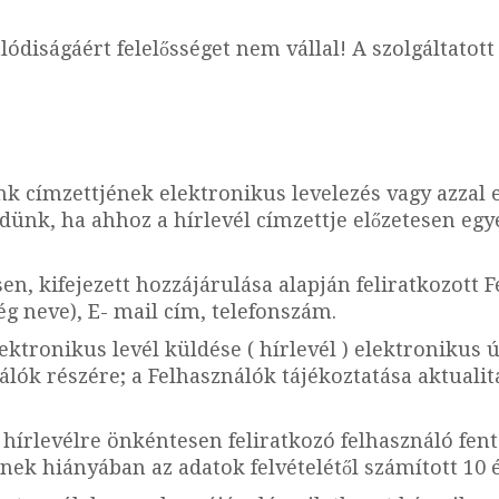
ódiságáért felelősséget nem vállal! A szolgáltatott
nk címzettjének elektronikus levelezés vagy azza
dünk, ha ahhoz a hírlevél címzettje előzetesen egy
en, kifejezett hozzájárulása alapján feliratkozott F
ég neve), E- mail cím, telefonszám.
ektronikus levél küldése ( hírlevél ) elektronikus ú
álók részére; a Felhasználók tájékoztatása aktuali
hírlevélre önkéntesen feliratkozó felhasználó fent
nek hiányában az adatok felvételétől számított 10 é