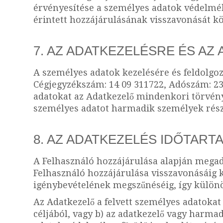
érvényesítése a személyes adatok védelméhe
érintett hozzájárulásának visszavonását kö
7. AZ ADATKEZELÉSRE ÉS A
A személyes adatok kezelésére és feldolgozá
Cégjegyzékszám: 14 09 311722, Adószám: 234
adatokat az Adatkezelő mindenkori törvény
személyes adatot harmadik személyek részér
8. AZ ADATKEZELÉS IDŐTAR
A Felhasználó hozzájárulása alapján megado
Felhasználó hozzájárulása visszavonásáig k
igénybevételének megszűnéséig, így különös
Az Adatkezelő a felvett személyes adatokat
céljából, vagy b) az adatkezelő vagy harma