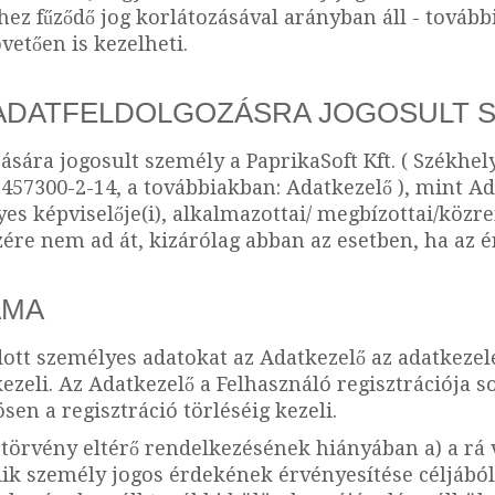
z fűződő jog korlátozásával arányban áll - tovább
vetően is kezelheti.
Z ADATFELDOLGOZÁSRA JOGOSULT 
sára jogosult személy a PaprikaSoft Kft. ( Székhely
57300-2-14, a továbbiakban: Adatkezelő ), mint Ad
es képviselője(i), alkalmazottai/ megbízottai/köz
e nem ad át, kizárólag abban az esetben, ha az ér
TAMA
tt személyes adatokat az Adatkezelő az adatkezelés
ezeli. Az Adatkezelő a Felhasználó regisztrációja
en a regisztráció törléséig kezeli.
 törvény eltérő rendelkezésének hiányában a) a rá v
dik személy jogos érdekének érvényesítése céljábó