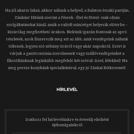
Ha jól akarsz lakni, akkor nálunk a helyed, a Balaton északi partján,
Zánkán! Hitünk szerint a Fészek –Étel és Hotel- csak olyan
szolgáltatásokat kínál, amik a valódi minőséget helyezik előtérbe –
kizárólag megfizethető árakon. Nekünk igazán fontosak az apró
részletek, azok fűszerezik meg azt az időt, amit vendégeink nálunk
töltenek, legyen szó néhány óráról vagy akár napokról. Ezért is
várjuk a gasztronómia szerelmeseit vagy szállóvendégeinket a
filozófiánknak leginkább megfelelő két szóval: ízzel, lélekkel! Na
meg persze konyhánk specialitásával, egy jó Zánkai Kétkezessel!
HÍRLEVÉL
Iratkozz fel hírlevelünkre és értesülj elsőként
újdonságainkról