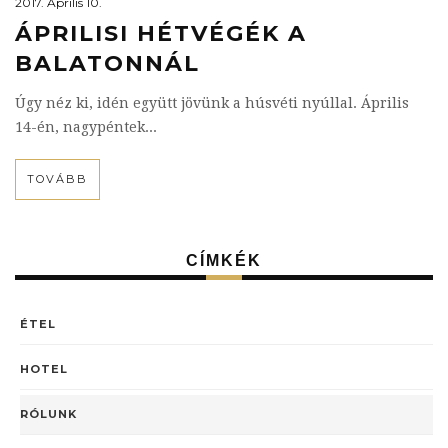
2017. Április 10.
ÁPRILISI HÉTVÉGÉK A
BALATONNÁL
Úgy néz ki, idén együtt jövünk a húsvéti nyúllal. Április
14-én, nagypéntek...
TOVÁBB
CÍMKÉK
ÉTEL
HOTEL
RÓLUNK