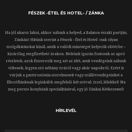
FÉSZEK -ÉTEL ÉS HOTEL- / ZÁNKA
Ha jól akarsz lakni, akkor nálunk a helyed, a Balaton északi partján,
Zánkán! Hitünk szerint a Fészek –Étel és Hotel- csak olyan
szolgáltatásokat kínál, amik a valódi minőséget helyezik előtérbe –
kizárólag megfizethető árakon. Nekünk igazán fontosak az apró
részletek, azok fűszerezik meg azt az időt, amit vendégeink nálunk
töltenek, legyen szó néhány óráról vagy akár napokról. Ezért is
várjuk a gasztronómia szerelmeseit vagy szállóvendégeinket a
filozófiánknak leginkább megfelelő két szóval: ízzel, lélekkel! Na
meg persze konyhánk specialitásával, egy jó Zánkai Kétkezessel!
HÍRLEVÉL