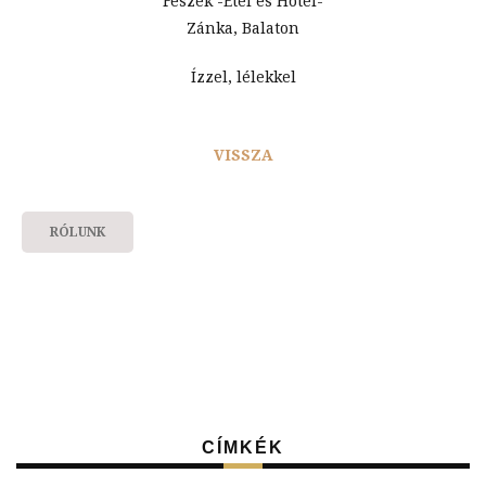
Fészek -Étel és Hotel-
Zánka, Balaton
Ízzel, lélekkel
VISSZA
RÓLUNK
CÍMKÉK