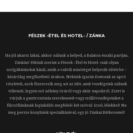
FÉSZEK -ÉTEL ÉS HOTEL- / ZÁNKA
Ha jól akarsz lakni, akkor nálunk a helyed, a Balaton északi partján,
Zánkán! Hitünk szerint a Fészek –Étel és Hotel- csak olyan
szolgáltatásokat kínál, amik a valódi minőséget helyezik előtérbe –
kizárólag megfizethető árakon. Nekünk igazán fontosak az apró
részletek, azok fűszerezik meg azt az időt, amit vendégeink nálunk
töltenek, legyen szó néhány óráról vagy akár napokról. Ezért is
várjuk a gasztronómia szerelmeseit vagy szállóvendégeinket a
filozófiánknak leginkább megfelelő két szóval: ízzel, lélekkel! Na
meg persze konyhánk specialitásával, egy jó Zánkai Kétkezessel!