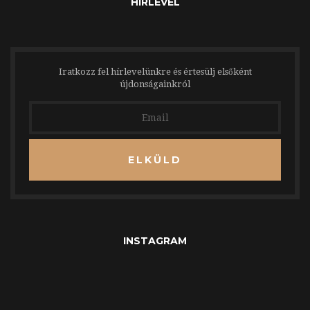
HÍRLEVÉL
Iratkozz fel hírlevelünkre és értesülj elsőként
újdonságainkról
ELKÜLD
INSTAGRAM