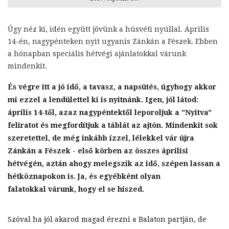
Úgy néz ki, idén együtt jövünk a húsvéti nyúllal. Április
14-én, nagypénteken nyit ugyanis Zánkán a Fészek. Ebben
a hónapban speciális hétvégi ajánlatokkal várunk
mindenkit.
És végre itt a jó idő, a tavasz, a napsütés, úgyhogy akkor
mi ezzel a lendülettel ki is nyitnánk. Igen, jól látod:
április 14-től, azaz nagypéntektől leporoljuk a "Nyitva"
feliratot és megfordítjuk a táblát az ajtón. Mindenkit sok
szeretettel, de még inkább ízzel, lélekkel vár újra
Zánkán a Fészek - első körben az összes áprilisi
hétvégén, aztán ahogy melegszik az idő, szépen lassan a
hétköznapokon is. Ja, és egyébként olyan
falatokkal várunk, hogy el se hiszed.
Szóval ha jól akarod magad érezni a Balaton partján, de