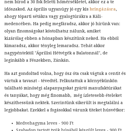
nem bírod a 30 fok feletti hőmérsékletet, akkor ez a te
időszakod. Az április ugyanúgy jó egy kis
bringázásra
,
ahogy tóparti sétákra vagy gyalogtúrákra a Káli-
medencében. Ha pedig megfáradsz, akkor jó hírünk van:
olyan finomságokat kóstolhatsz nálunk, amiket
kizárólag ebben a hónapban készítünk neked. Ha ebből
kimaradsz, akkor tényleg lemaradsz. Tehát akkor
nagypéntektől "Áprilisi Hétvégék a Balatonnál", de
leginkább a Fészekben, Zánkán.
Ha azt gondoltad volna, hogy ősz óta csak vágtuk a centit és
vártuk a tavaszt - tévedtél. Felkutattuk a környékünkön
található minőségi alapanyagokat gyártó manufaktúrákat
és tanyákat, hogy még finomabb, még ízletesebb ételeket
készíthessünk nektek. Szerintünk sikerült is megtalálni a
legjobbakat. Ezekkel a fogásokkal várunk titeket húsvétkor:
Medvehagyma leves - 900 Ft
Szabadon tartott tyúk húsából készült leves - 900 Ft