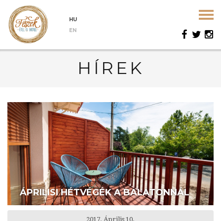
HU
EN
HÍREK
ÁPRILISI HÉTVÉGÉK A BALATONNÁL
2017. Április 10.