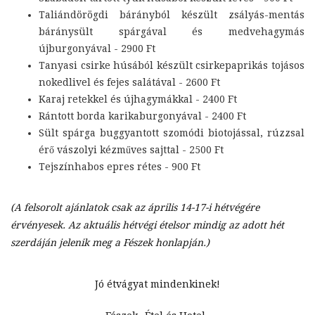
Taliándörögdi bárányból készült zsályás-mentás
báránysült spárgával és medvehagymás
újburgonyával - 2900 Ft
Tanyasi csirke húsából készült csirkepaprikás tojásos
nokedlivel és fejes salátával - 2600 Ft
Karaj retekkel és újhagymákkal - 2400 Ft
Rántott borda karikaburgonyával - 2400 Ft
Sült spárga buggyantott szomódi biotojással, rúzzsal
érő vászolyi kézműves sajttal - 2500 Ft
Tejszínhabos epres rétes - 900 Ft
(A felsorolt ajánlatok csak az április 14-17-i hétvégére
érvényesek. Az aktuális hétvégi ételsor mindig az adott hét
szerdáján jelenik meg a Fészek honlapján.)
Jó étvágyat mindenkinek!