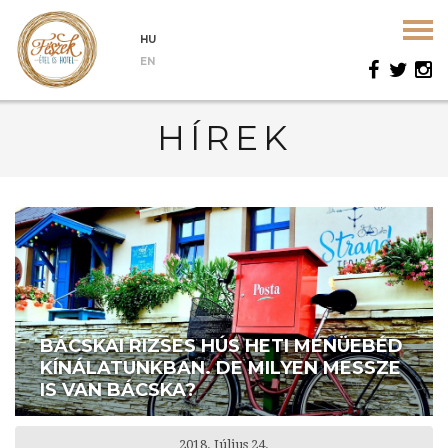
HU
EN
HÍREK
BÁCSKAI RIZSES HÚS HETI MENÜEBÉD
KÍNÁLATUNKBAN. DE MILYEN MESSZE
IS VAN BÁCSKA?
2018. Július 24.