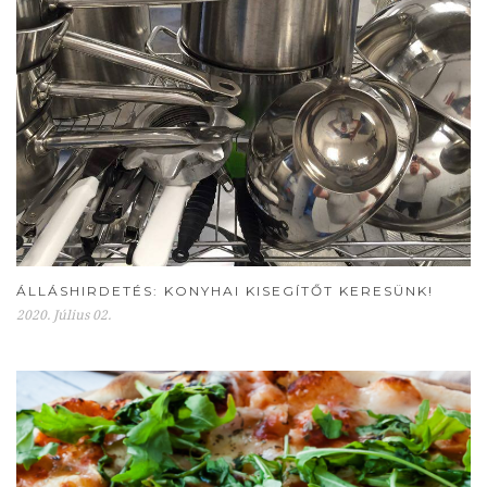
ÁLLÁSHIRDETÉS: KONYHAI KISEGÍTŐT KERESÜNK!
2020. Július 02.