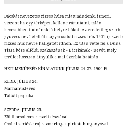
Bácskát nevezetes rizses húsa miatt mindenki ismeri,
viszont ha egy térképen kellene rámutatni, talán
kevesebben tudnának jó helyre bökni. Az eredetileg szerb
gyuvecs nevű ételből magyarosított rizses hús 1951-ig szerb
rizses hús névre hallgatott itthon. Ez után vette fel a Duna-
Tisza köze alföldi szakaszának - Bácskának - nevét, mely
terület hosszan átnyúlik a mai Szerbia határán.
HETI MENÜEBÉD KÍNÁLATUNK JÚLIUS 24-27. 1900 Ft
KEDD, JÚLIUS 24.
Marhahúsleves
Töltött paprika
SZERDA, JÚLIUS 25.
Zöldborsóleves reszelt tésztával
Csabai sertéskaraj rozmaringos pirított burgonyával