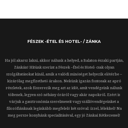
FÉSZEK -ÉTEL ÉS HOTEL- / ZÁNKA
Ha jól akarsz lakni, akkor nálunk a helyed, a Balaton északi partján,
Zánkán! Hitünk szerint a Fészek –Étel és Hotel- csak olyan
szolgáltatásokat kínál, amik a valódi minőséget helyezik előtérbe –
kizárólag megfizethető árakon. Nekünk igazán fontosak az apró
részletek, azok fűszerezik meg azt az időt, amit vendégeink nálunk
töltenek, legyen szó néhány óráról vagy akár napokról. Ezért is
várjuk a gasztronómia szerelmeseit vagy szállóvendégeinket a
filozófiánknak leginkább megfelelő két szóval: ízzel, lélekkel! Na
meg persze konyhánk specialitásával, egy jó Zánkai Kétkezessel!