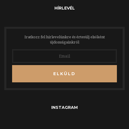
HÍRLEVÉL
Iratkozz fel hírlevelünkre és értesülj elsőként
újdonságainkról
ELKÜLD
INSTAGRAM