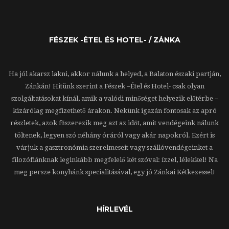
FÉSZEK -ÉTEL ÉS HOTEL- / ZÁNKA
Ha jól akarsz lakni, akkor nálunk a helyed, a Balaton északi partján,
Zánkán! Hitünk szerint a Fészek –Étel és Hotel- csak olyan
szolgáltatásokat kínál, amik a valódi minőséget helyezik előtérbe –
kizárólag megfizethető árakon. Nekünk igazán fontosak az apró
részletek, azok fűszerezik meg azt az időt, amit vendégeink nálunk
töltenek, legyen szó néhány óráról vagy akár napokról. Ezért is
várjuk a gasztronómia szerelmeseit vagy szállóvendégeinket a
filozófiánknak leginkább megfelelő két szóval: ízzel, lélekkel! Na
meg persze konyhánk specialitásával, egy jó Zánkai Kétkezessel!
HÍRLEVÉL