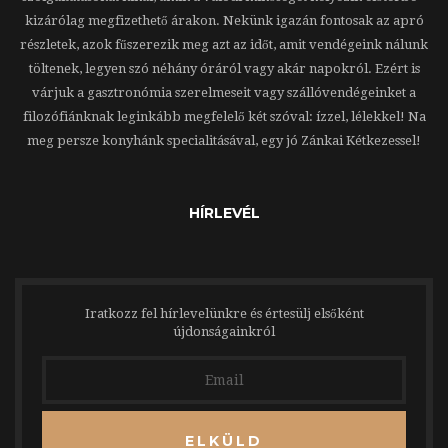
kizárólag megfizethető árakon. Nekünk igazán fontosak az apró
részletek, azok fűszerezik meg azt az időt, amit vendégeink nálunk
töltenek, legyen szó néhány óráról vagy akár napokról. Ezért is
várjuk a gasztronómia szerelmeseit vagy szállóvendégeinket a
filozófiánknak leginkább megfelelő két szóval: ízzel, lélekkel! Na
meg persze konyhánk specialitásával, egy jó Zánkai Kétkezessel!
HÍRLEVÉL
Iratkozz fel hírlevelünkre és értesülj elsőként
újdonságainkról
ELKÜLD