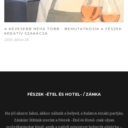
A KEVESEBB NÉHA TÖBB - BEMUTATKOZIK A FÉSZEK
KREATÍV SZAKÁCSA
2020. Július 28.
FÉSZEK -ÉTEL ÉS HOTEL- / ZÁNKA
Ha jól akarsz lakni, akkor nálunk a helyed, a Balaton északi partján,
Zánkán! Hitünk szerint a Fészek –Étel és Hotel- csak olyan
szolgáltatásokat kínál, amik a valódi minőséget helyezik előtérbe –