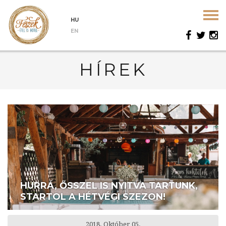
HU
EN
HÍREK
HURRÁ, ŐSSZEL IS NYITVA TARTUNK,
STARTOL A HÉTVÉGI SZEZON!
2018. Október 05.