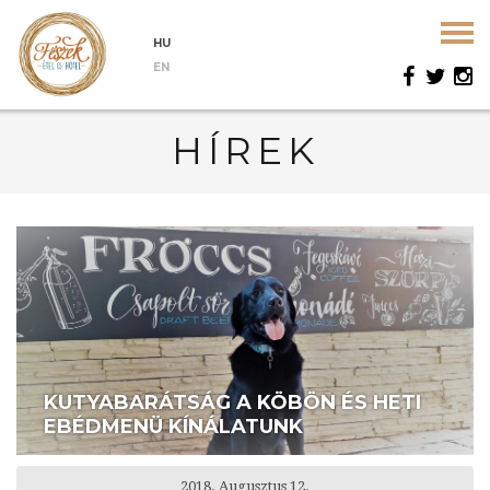
HU
EN
HÍREK
KUTYABARÁTSÁG A KÖBÖN ÉS HETI
EBÉDMENÜ KÍNÁLATUNK
2018. Augusztus 12.