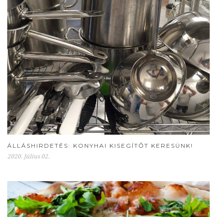
ÁLLÁSHIRDETÉS: KONYHAI KISEGÍTŐT KERESÜNK!
2020. Július 02.