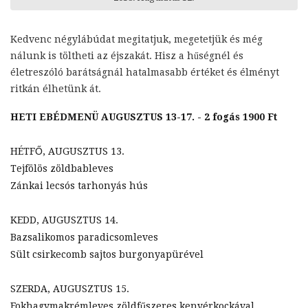
Kedvenc négylábúdat megitatjuk, megetetjük és még
nálunk is töltheti az éjszakát. Hisz a hűségnél és
életreszóló barátságnál hatalmasabb értéket és élményt
ritkán élhetünk át.
HETI EBÉDMENÜ AUGUSZTUS 13-17. - 2 fogás 1900 Ft
HÉTFŐ, AUGUSZTUS 13.
Tejfölös zöldbableves
Zánkai lecsós tarhonyás hús
KEDD, AUGUSZTUS 14.
Bazsalikomos paradicsomleves
Sült csirkecomb sajtos burgonyapürével
SZERDA, AUGUSZTUS 15.
Fokhagymakrémleves zöldfűszeres kenyérkockával