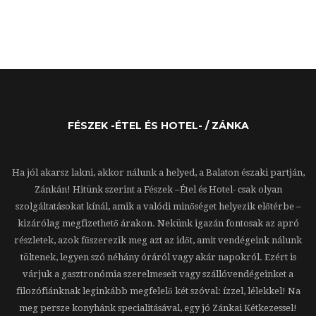
FÉSZEK -ÉTEL ÉS HOTEL- / ZÁNKA
Ha jól akarsz lakni, akkor nálunk a helyed, a Balaton északi partján,
Zánkán! Hitünk szerint a Fészek –Étel és Hotel- csak olyan
szolgáltatásokat kínál, amik a valódi minőséget helyezik előtérbe –
kizárólag megfizethető árakon. Nekünk igazán fontosak az apró
részletek, azok fűszerezik meg azt az időt, amit vendégeink nálunk
töltenek, legyen szó néhány óráról vagy akár napokról. Ezért is
várjuk a gasztronómia szerelmeseit vagy szállóvendégeinket a
filozófiánknak leginkább megfelelő két szóval: ízzel, lélekkel! Na
meg persze konyhánk specialitásával, egy jó Zánkai Kétkezessel!