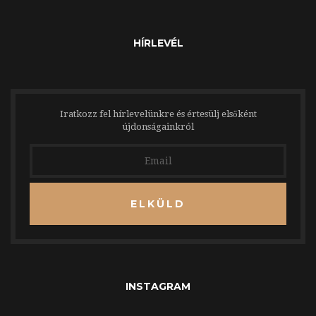
HÍRLEVÉL
Iratkozz fel hírlevelünkre és értesülj elsőként
újdonságainkról
ELKÜLD
INSTAGRAM