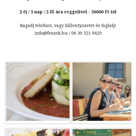
2 éj / 3 nap / 2 fő ára reggelivel - 36000 Ft-tól
Ragadj telefont, vagy billentyűzetet és foglalj!
info@feszek.hu / 06 30 321 9429