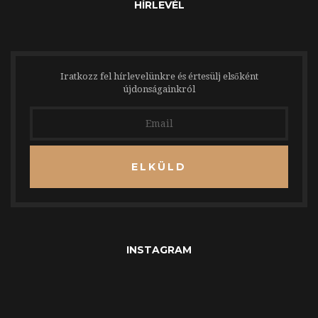
HÍRLEVÉL
Iratkozz fel hírlevelünkre és értesülj elsőként
újdonságainkról
ELKÜLD
INSTAGRAM