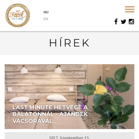
HU
EN
HÍREK
LAST MINUTE HÉTVÉGE A
BALATONNÁL - AJÁNDÉK
VACSORÁVAL
2017. Szeptember 15.