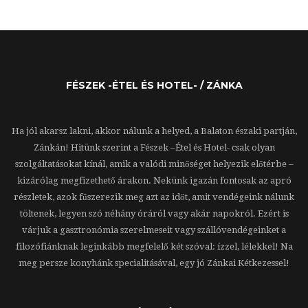
FÉSZEK -ÉTEL ÉS HOTEL- / ZÁNKA
Ha jól akarsz lakni, akkor nálunk a helyed, a Balaton északi partján,
Zánkán! Hitünk szerint a Fészek –Étel és Hotel- csak olyan
szolgáltatásokat kínál, amik a valódi minőséget helyezik előtérbe –
kizárólag megfizethető árakon. Nekünk igazán fontosak az apró
részletek, azok fűszerezik meg azt az időt, amit vendégeink nálunk
töltenek, legyen szó néhány óráról vagy akár napokról. Ezért is
várjuk a gasztronómia szerelmeseit vagy szállóvendégeinket a
filozófiánknak leginkább megfelelő két szóval: ízzel, lélekkel! Na
meg persze konyhánk specialitásával, egy jó Zánkai Kétkezessel!