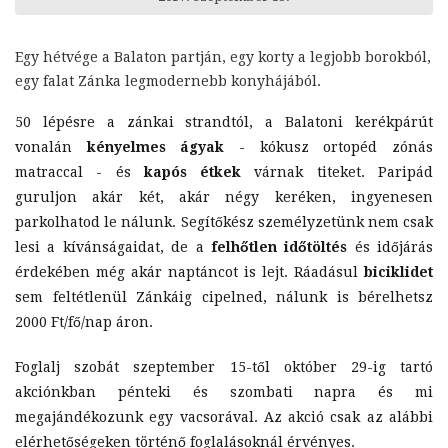
Egy hétvége a Balaton partján, egy korty a legjobb borokból,
egy falat Zánka legmodernebb konyhájából.
50 lépésre a zánkai strandtól, a Balatoni kerékpárút
vonalán
kényelmes ágyak
- kókusz ortopéd zónás
matraccal - és
kapós étkek
várnak titeket. Paripád
guruljon akár két, akár négy keréken, ingyenesen
parkolhatod le nálunk. Segítőkész személyzetünk nem csak
lesi a kívánságaidat, de a
felhőtlen időtöltés
és időjárás
érdekében még akár naptáncot is lejt. Ráadásul
biciklidet
sem feltétlenül Zánkáig cipelned, nálunk is bérelhetsz
2000 Ft/fő/nap áron.
Foglalj szobát szeptember 15-től október 29-ig tartó
akciónkban pénteki és szombati napra és mi
megajándékozunk egy vacsorával. Az akció csak az alábbi
elérhetőségeken történő foglalásoknál érvényes.