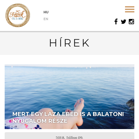
HU
EN
HÍREK
MERT EGY LAZA EBÉD IS A BALATONI
NYUGALOM RÉSZE
2018. Július 09.