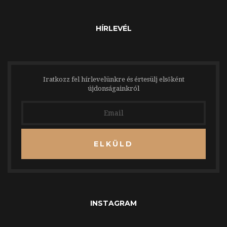
HÍRLEVÉL
Iratkozz fel hírlevelünkre és értesülj elsőként
újdonságainkról
ELKÜLD
INSTAGRAM