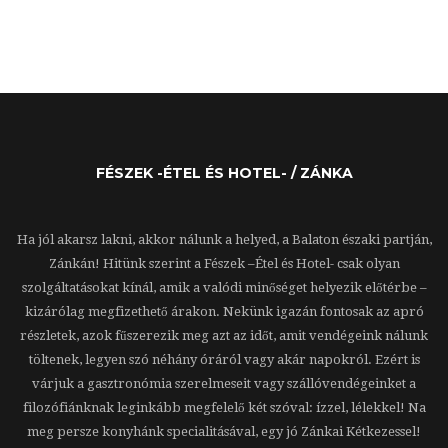
FÉSZEK -ÉTEL ÉS HOTEL- / ZÁNKA
Ha jól akarsz lakni, akkor nálunk a helyed, a Balaton északi partján,
Zánkán! Hitünk szerint a Fészek –Étel és Hotel- csak olyan
szolgáltatásokat kínál, amik a valódi minőséget helyezik előtérbe –
kizárólag megfizethető árakon. Nekünk igazán fontosak az apró
részletek, azok fűszerezik meg azt az időt, amit vendégeink nálunk
töltenek, legyen szó néhány óráról vagy akár napokról. Ezért is
várjuk a gasztronómia szerelmeseit vagy szállóvendégeinket a
filozófiánknak leginkább megfelelő két szóval: ízzel, lélekkel! Na
meg persze konyhánk specialitásával, egy jó Zánkai Kétkezessel!