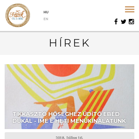
HU
EN
HÍREK
TIKKASZTÓ HŐSÉGHEZ ÜDÍTŐ EBÉD
DUKÁL - ÍME E HETI MENÜKÍNÁLATUNK
2018. Július 16.