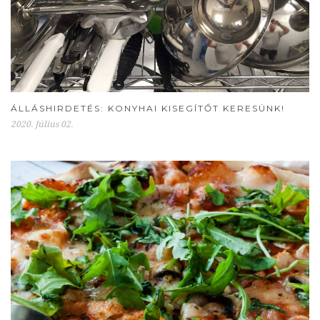
ÁLLÁSHIRDETÉS: KONYHAI KISEGÍTŐT KERESÜNK!
2020. Július 02.