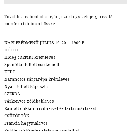
Továbbra is tombol a nyár
, ezért egy velejéig frissítő
menüsort dobtunk össze.
NAPI EBÉDMENÜ JÚLIUS 16-20. - 1900 Ft
HÉTFŐ
Hideg cukkini krémleves
Spenóttal töltött csirkemell
KEDD
Narancsos sárgarépa krémleves
Nyári töltött káposzta
SZERDA
Tárkonyos zöldbableves
Rántott cukkini rizibizivel és tartármártással
CSÜTÖRTÖK
Francia hagymaleves
Zöldborsó főzelék stefánia vagdalttal