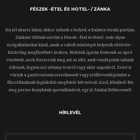
FÉSZEK -ÉTEL ÉS HOTEL- / ZÁNKA
Ha jól akarsz lakni, akkor nálunk a helyed, a Balaton északi partján,
Zánkán! Hitünk szerint a Fészek –Étel és Hotel- csak olyan
szolgáltatásokat kínál, amik a valódi minőséget helyezik előtérbe –
kizárólag megfizethető árakon. Nekünk igazán fontosak az apró
részletek, azok fűszerezik meg azt az időt, amit vendégeink nálunk
töltenek, legyen szó néhány óráról vagy akár napokról. Ezért is
várjuk a gasztronómia szerelmeseit vagy szállóvendégeinket a
filozófiánknak leginkább megfelelő két szóval: ízzel, lélekkel! Na
meg persze konyhánk specialitásával, egy jó Zánkai Kétkezessel!
HÍRLEVÉL