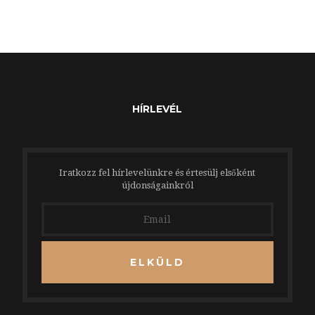
HÍRLEVÉL
Iratkozz fel hírlevelünkre és értesülj elsőként
újdonságainkról
ELKÜLD