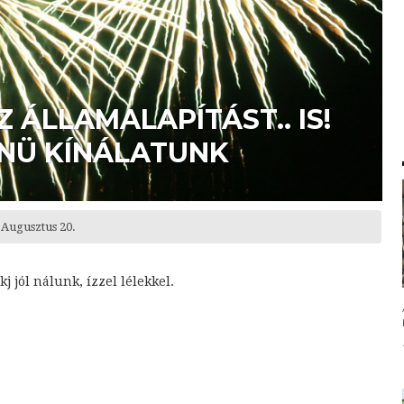
 ÁLLAMALAPÍTÁST.. IS!
ENÜ KÍNÁLATUNK
 Augusztus 20.
 jól nálunk, ízzel lélekkel.