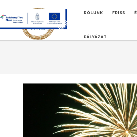
RÓLUNK
FRISS
É
HU
EN
PÁLYÁZAT