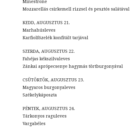
Minestrone
Mozzarellás csirkemell rizzsel és pesztós salátával
KEDD, AUGUSZTUS 21.
Marhahúsleves
Karfiolfőzelék konfitált tarjával
SZERDA, AUGUSZTUS 22.
Fahéjas kékszilvaleves
Zánkai aprópecsenye hagymás törtburgonyával
CSÜTÖRTÖK, AUGUSZTUS 23.
Magyaros burgonyaleves
Székelykáposzta
PÉNTEK, AUGUSZTUS 24.
Tárkonyos raguleves
Vargabéles