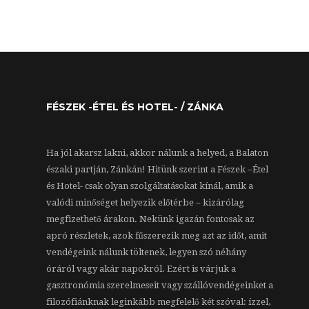
FÉSZEK -ÉTEL ÉS HOTEL- / ZÁNKA
Ha jól akarsz lakni, akkor nálunk a helyed, a Balaton
északi partján, Zánkán! Hitünk szerint a Fészek –Étel
és Hotel- csak olyan szolgáltatásokat kínál, amik a
valódi minőséget helyezik előtérbe – kizárólag
megfizethető árakon. Nekünk igazán fontosak az
apró részletek, azok fűszerezik meg azt az időt, amit
vendégeink nálunk töltenek, legyen szó néhány
óráról vagy akár napokról. Ezért is várjuk a
gasztronómia szerelmeseit vagy szállóvendégeinket a
filozófiánknak leginkább megfelelő két szóval: ízzel,