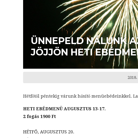
ÜNNEPELD NÁLUNK AZ
JÖJJÖN HETI EBÉDM
2018.
Hétfőtől péntekig várunk hűsítő menüebédeinkkel. Lakj
HETI EBÉDMENÜ AUGUSZTUS 13-17.
2 fogás 1900 Ft
HÉTFŐ, AUGUSZTUS 20.