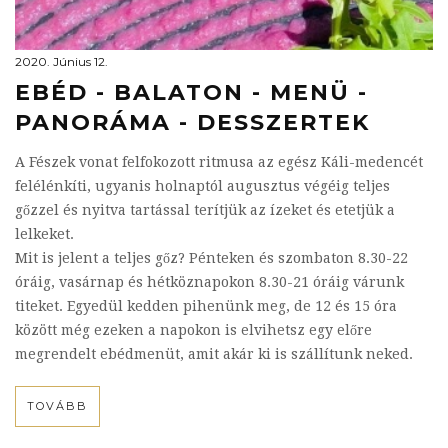
2020. Június 12.
EBÉD - BALATON - MENÜ -
PANORÁMA - DESSZERTEK
A Fészek vonat felfokozott ritmusa az egész Káli-medencét
felélénkíti, ugyanis holnaptól augusztus végéig teljes
gőzzel és nyitva tartással terítjük az ízeket és etetjük a
lelkeket.
Mit is jelent a teljes gőz? Pénteken és szombaton 8.30-22
óráig, vasárnap és hétköznapokon 8.30-21 óráig várunk
titeket. Egyedül kedden pihenünk meg, de 12 és 15 óra
között még ezeken a napokon is elvihetsz egy előre
megrendelt ebédmenüt, amit akár ki is szállítunk neked.
TOVÁBB