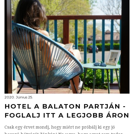
2020. Június 25.
HOTEL A BALATON PARTJÁN -
FOGLALJ ITT A LEGJOBB ÁRON
Csak egy érvet mondj, hogy miért ne próbálj ki egy jó