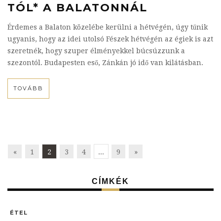
TÓL* A BALATONNÁL
Érdemes a Balaton közelébe kerülni a hétvégén, úgy tűnik
ugyanis, hogy az idei utolsó Fészek hétvégén az égiek is azt
szeretnék, hogy szuper élményekkel búcsúzzunk a
szezontól. Budapesten eső, Zánkán jó idő van kilátásban.
TOVÁBB
«
1
2
3
4
...
9
»
CÍMKÉK
ÉTEL