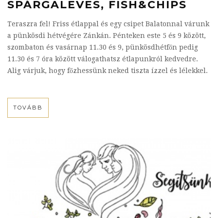
SPÁRGALEVES, FISH&CHIPS
Teraszra fel! Friss étlappal és egy csipet Balatonnal várunk
a pünkösdi hétvégére Zánkán. Pénteken este 5 és 9 között,
szombaton és vasárnap 11.30 és 9, pünkösdhétfőn pedig
11.30 és 7 óra között válogathatsz étlapunkról kedvedre.
Alig várjuk, hogy főzhessünk neked tiszta ízzel és lélekkel.
TOVÁBB