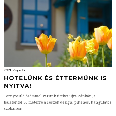
2021. Május 13.
HOTELÜNK ÉS ÉTTERMÜNK IS
NYITVA!
Tornyosuló örömmel várunk titeket újra Zánkán, a
Balatontól 50 méterre a Fészek design, pihenős, hangulatos
szobáiban.