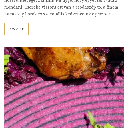
hosszú hétvégét Zánkán! Na ugye, hogy egyet sem tudsz
mondani. Cserébe viszont ott van a csodaszép tó, a finom
Kamocsay borok és szezonális kedvenceink egész sora.
TOVÁBB