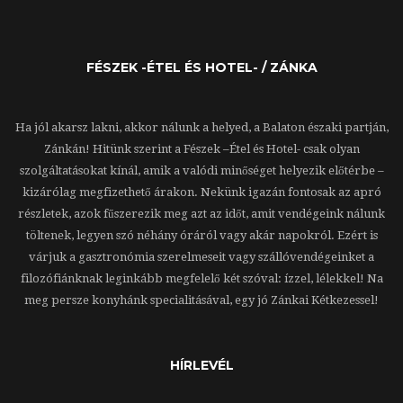
FÉSZEK -ÉTEL ÉS HOTEL- / ZÁNKA
Ha jól akarsz lakni, akkor nálunk a helyed, a Balaton északi partján,
Zánkán! Hitünk szerint a Fészek –Étel és Hotel- csak olyan
szolgáltatásokat kínál, amik a valódi minőséget helyezik előtérbe –
kizárólag megfizethető árakon. Nekünk igazán fontosak az apró
részletek, azok fűszerezik meg azt az időt, amit vendégeink nálunk
töltenek, legyen szó néhány óráról vagy akár napokról. Ezért is
várjuk a gasztronómia szerelmeseit vagy szállóvendégeinket a
filozófiánknak leginkább megfelelő két szóval: ízzel, lélekkel! Na
meg persze konyhánk specialitásával, egy jó Zánkai Kétkezessel!
HÍRLEVÉL