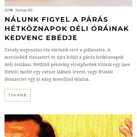
2018. Június 20.
NÁLUNK FIGYEL A PÁRÁS
HÉTKÖZNAPOK DÉLI ÓRÁINAK
KEDVENC EBÉDJE
Tavaly augusztus óta vártunk erre a pillanatra. A
menüebéd visszatért és újra hódít a párás hétköznapok
déli óráiban. Hétfőtől péntekig elcsíphettek tőlünk egy ízes
főételt, mellé egy csésze laktató levest, vagy frissítő
desszertet egy jó adag mosollyal tálalva.
TOVÁBB