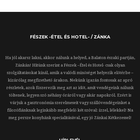
FÉSZEK -ÉTEL ÉS HOTEL- / ZÁNKA
Ha jól akarsz lakni, akkor nálunk a helyed, a Balaton északi partján,
Zánkán! Hitünk szerint a Fészek –Étel és Hotel- csak olyan
szolgáltatásokat kínál, amik a valódi minőséget helyezik előtérbe –
kizárólag megfizethető árakon. Nekünk igazán fontosak az apró
részletek, azok fűszerezik meg azt az időt, amit vendégeink nálunk
töltenek, legyen szó néhány óráról vagy akár napokról. Ezért is
várjuk a gasztronómia szerelmeseit vagy szállóvendégeinket a
filozófiánknak leginkább megfelelő két szóval: ízzel, lélekkel! Na
meg persze konyhánk specialitásával, egy jó Zánkai Kétkezessel!