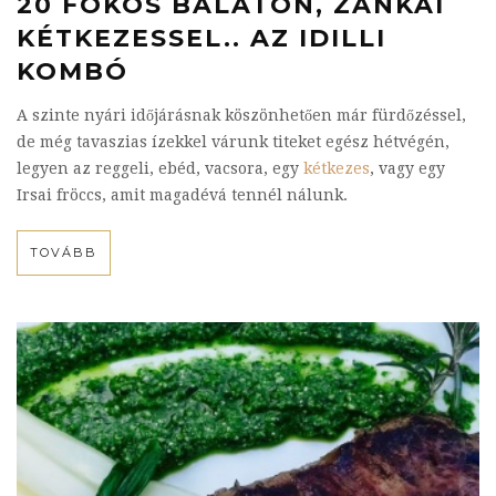
20 FOKOS BALATON, ZÁNKAI
KÉTKEZESSEL.. AZ IDILLI
KOMBÓ
A szinte nyári időjárásnak köszönhetően már fürdőzéssel,
de még tavaszias ízekkel várunk titeket egész hétvégén,
legyen az reggeli, ebéd, vacsora, egy
kétkezes
, vagy egy
Irsai fröccs, amit magadévá tennél nálunk.
TOVÁBB