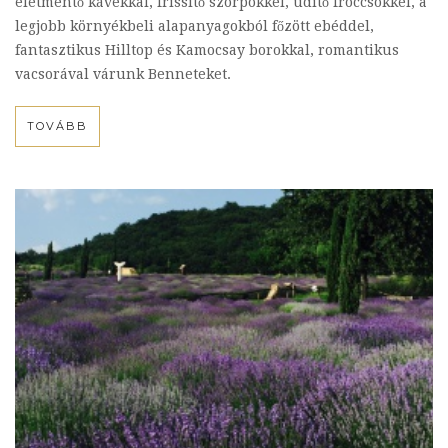
életmentő kávékkal, frissítő szörpökkel, üdítő fröccsökkel, a
legjobb környékbeli alapanyagokból főzött ebéddel,
fantasztikus Hilltop és Kamocsay borokkal, romantikus
vacsorával várunk Benneteket.
TOVÁBB