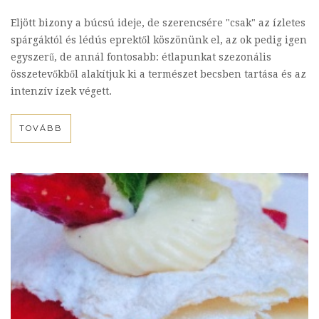
Eljött bizony a búcsú ideje, de szerencsére "csak" az ízletes
spárgáktól és lédús eprektől köszönünk el, az ok pedig igen
egyszerű, de annál fontosabb: étlapunkat szezonális
összetevőkből alakítjuk ki a természet becsben tartása és az
intenzív ízek végett.
TOVÁBB