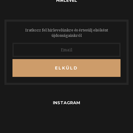
HÍRLEVÉL
Iratkozz fel hírlevelünkre és értesülj elsőként
újdonságainkról
ELKÜLD
INSTAGRAM