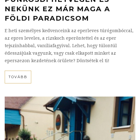
NEKÜNK EZ MÁR MAGA A
FÖLDI PARADICSOM
E heti személyes kedvenceink az eperleves túrógombóccal,
az epres leveles, a rizskoch eperöntettel és az eper
tejszínhabbal, vaníliafagyival. Lehet, hogy túlontúl
édesszájúak vagyunk, vagy csak elkapott minket az
eperszezon kezdetének őrülete? Döntsétek el ti!
TOVÁBB