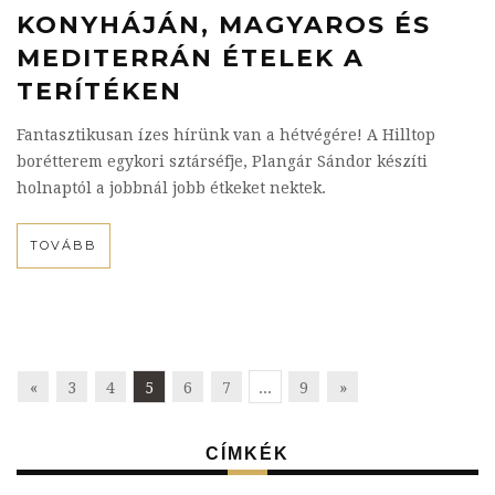
KONYHÁJÁN, MAGYAROS ÉS
MEDITERRÁN ÉTELEK A
TERÍTÉKEN
Fantasztikusan ízes hírünk van a hétvégére! A Hilltop
borétterem egykori sztárséfje, Plangár Sándor készíti
holnaptól a jobbnál jobb étkeket nektek.
TOVÁBB
«
3
4
5
6
7
...
9
»
CÍMKÉK