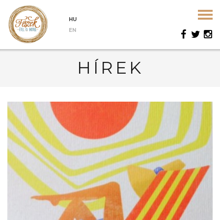
HU
EN
HÍREK