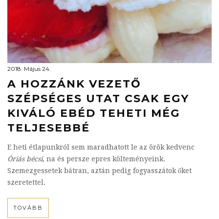
2018. Május 24.
A HOZZÁNK VEZETŐ
SZÉPSÉGES UTAT CSAK EGY
KIVÁLÓ EBÉD TEHETI MÉG
TELJESEBBÉ
E heti étlapunkról sem maradhatott le az örök kedvenc
Óriás bécsi
, na és persze epres költeményeink.
Szemezgessetek bátran, aztán pedig fogyasszátok őket
szeretettel.
TOVÁBB